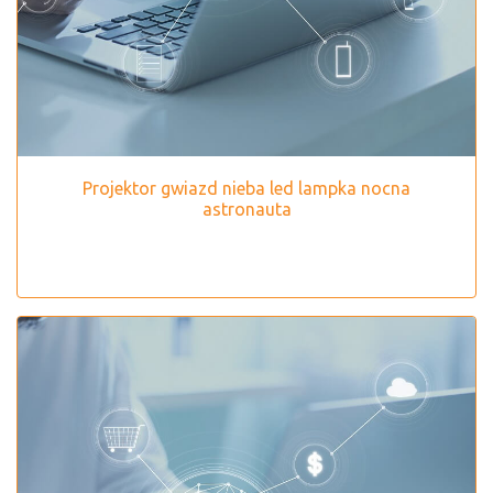
Projektor gwiazd nieba led lampka nocna
astronauta