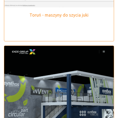
Toruń - maszyny do szycia juki