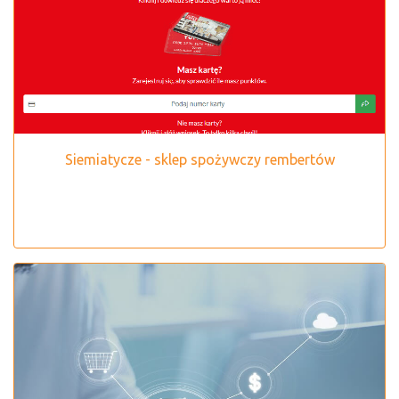
Siemiatycze - sklep spożywczy rembertów