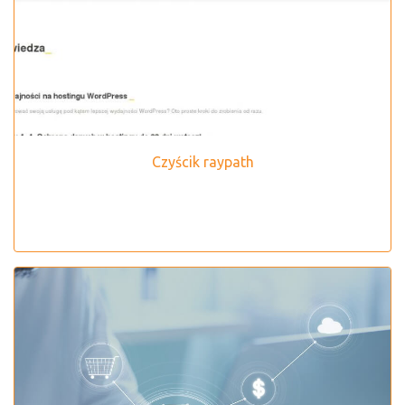
Czyścik raypath