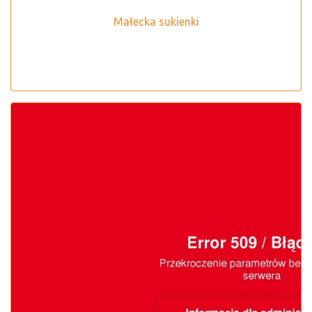
Małecka sukienki