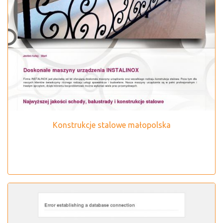
Konstrukcje stalowe małopolska