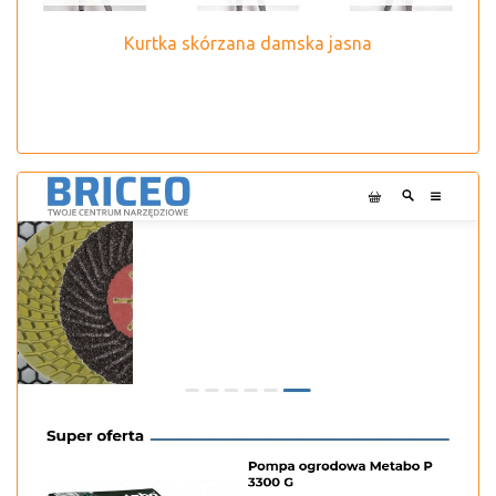
Kurtka skórzana damska jasna