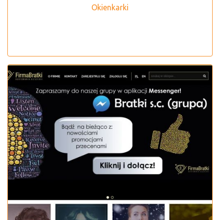
Okienkarki