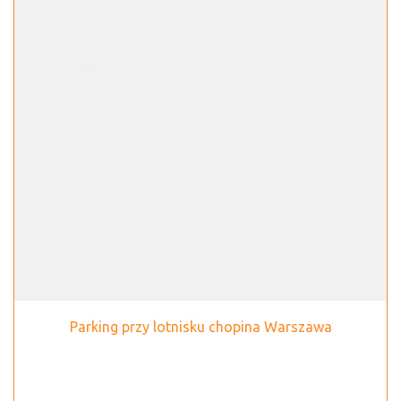
Parking przy lotnisku chopina Warszawa