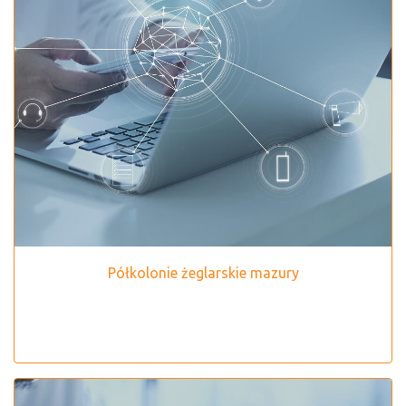
Półkolonie żeglarskie mazury