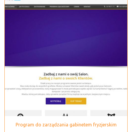
Program do zarządzania gabinetem fryzjerskim