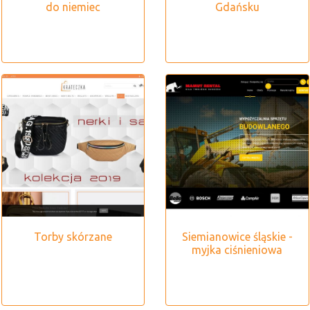
do niemiec
Gdańsku
Torby skórzane
Siemianowice śląskie -
myjka ciśnieniowa