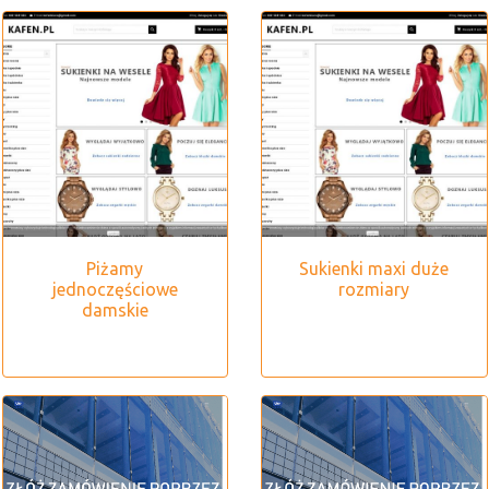
Piżamy
Sukienki maxi duże
jednoczęściowe
rozmiary
damskie