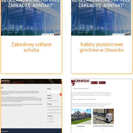
Zabudowy szklane
Kabiny prysznicowe
ochota
grochów w Otwocku