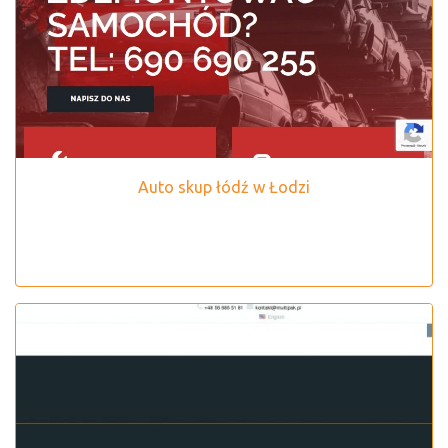
Auto skup łódź w Łodzi