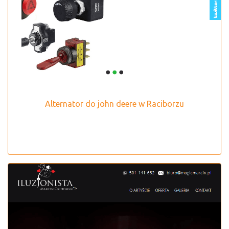
Alternator do john deere w Raciborzu