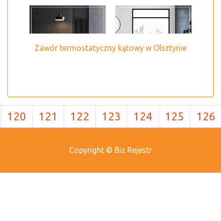
Zawór termostatyczny kątowy w Olsztynie
120
121
122
123
124
125
126
Copyright © Biz Rejestr