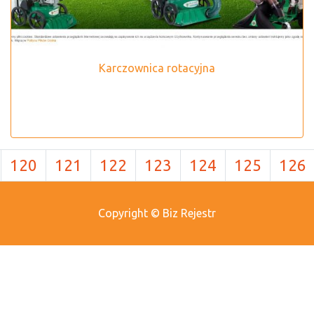
Karczownica rotacyjna
120
121
122
123
124
125
126
Copyright © Biz Rejestr