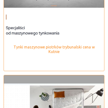
Tynki maszynowe piotrków trybunalski cena w
Kutnie