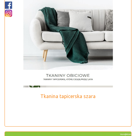
Tkanina tapicerska szara