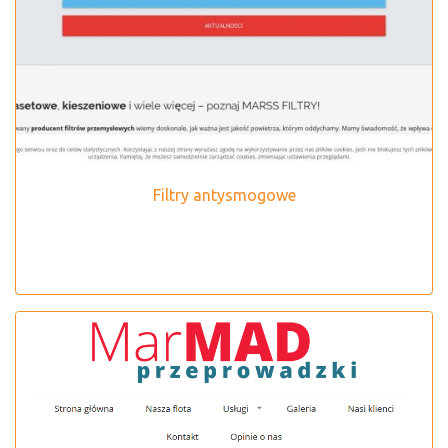
Filtry antysmogowe