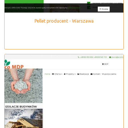
Pellet producent - Warszawa