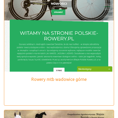
Rowery mtb wadowice górne