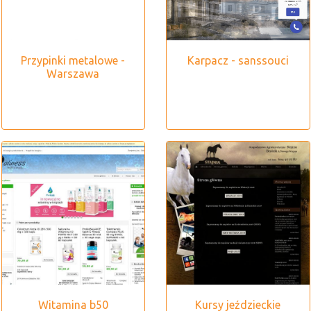
Przypinki metalowe -
Karpacz - sanssouci
Warszawa
Witamina b50
Kursy jeździeckie