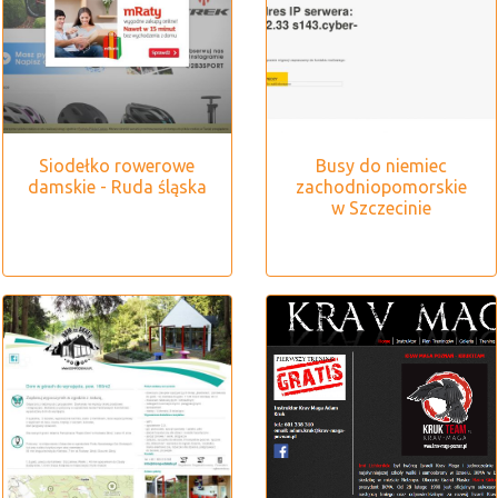
Siodełko rowerowe
Busy do niemiec
damskie - Ruda śląska
zachodniopomorskie
w Szczecinie