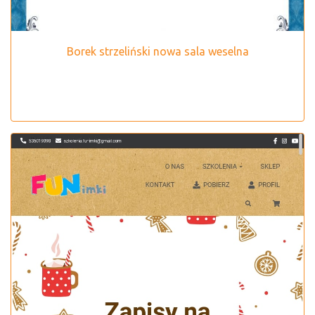
Borek strzeliński nowa sala weselna