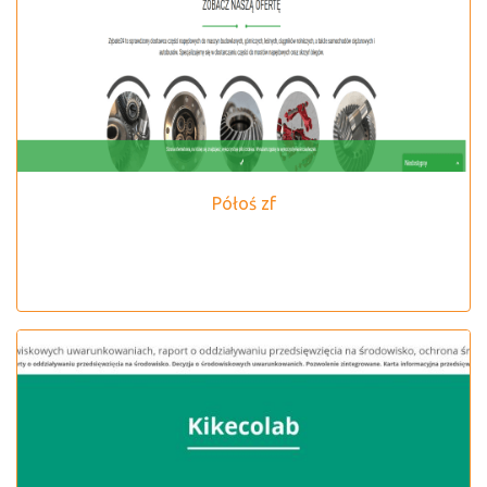
Półoś zf