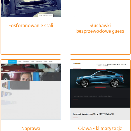
Fosforanowanie stali
Słuchawki
bezprzewodowe guess
Naprawa
Oława - klimatyzacja