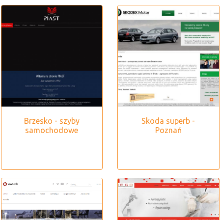
Brzesko - szyby
Skoda superb -
samochodowe
Poznań