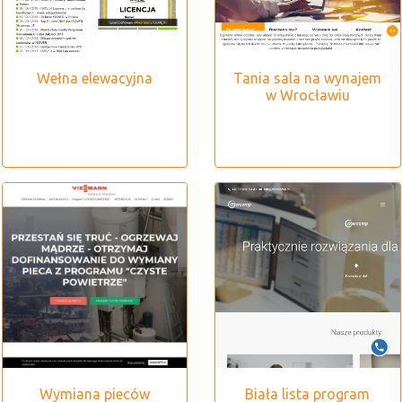
Wełna elewacyjna
Tania sala na wynajem
w Wrocławiu
Wymiana pieców
Biała lista program