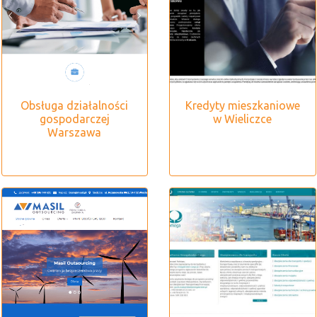
Obsługa działalności
Kredyty mieszkaniowe
gospodarczej
w Wieliczce
Warszawa