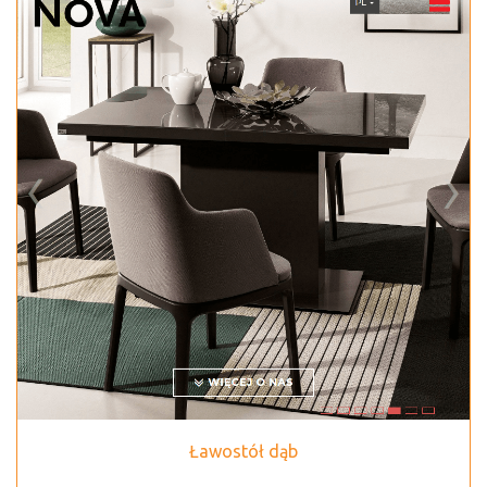
Ławostół dąb