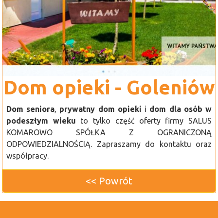
Dom opieki - Goleniów
Dom seniora
,
prywatny dom opieki
i
dom dla osób w
podeszłym wieku
to tylko część oferty firmy SALUS
KOMAROWO SPÓŁKA Z OGRANICZONĄ
ODPOWIEDZIALNOŚCIĄ. Zapraszamy do kontaktu oraz
współpracy.
<< Powrót